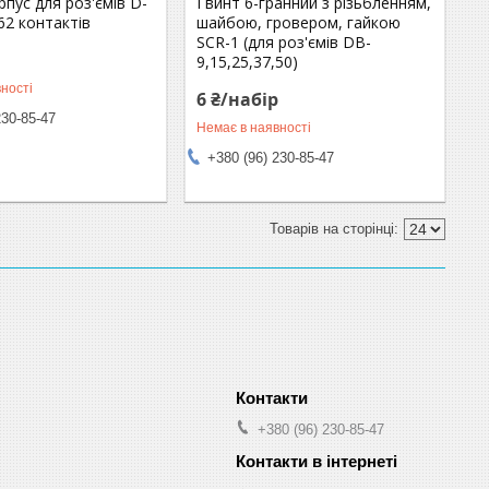
рпус для роз'ємів D-
Гвинт 6-гранний з різьбленням,
62 контактів
шайбою, гровером, гайкою
SCR-1 (для роз'ємів DB-
9,15,25,37,50)
ності
6 ₴/набір
230-85-47
Немає в наявності
+380 (96) 230-85-47
+380 (96) 230-85-47