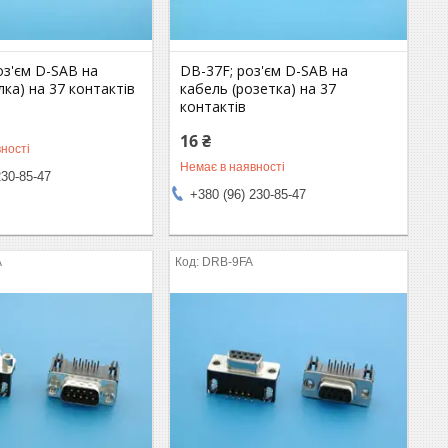
оз'єм D-SAB на
DB-37F; роз'єм D-SAB на
лка) на 37 контактів
кабель (розетка) на 37
контактів
16 ₴
ності
Немає в наявності
230-85-47
+380 (96) 230-85-47
A
DRB-9FA