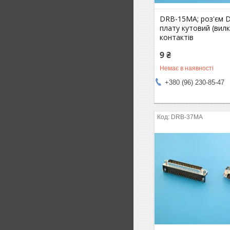
DRB-15MA; роз'єм 
плату кутовий (вилк
контактів
9 ₴
Немає в наявності
+380 (96) 230-85-47
DRB-37MA