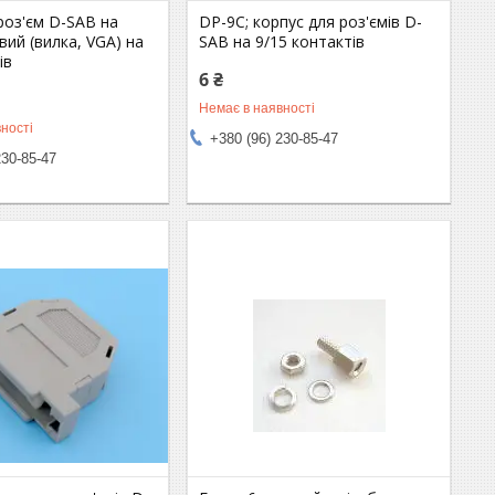
роз'єм D-SAB на
DP-9C; корпус для роз'ємів D-
вий (вилка, VGA) на
SAB на 9/15 контактів
ів
6 ₴
Немає в наявності
ності
+380 (96) 230-85-47
230-85-47