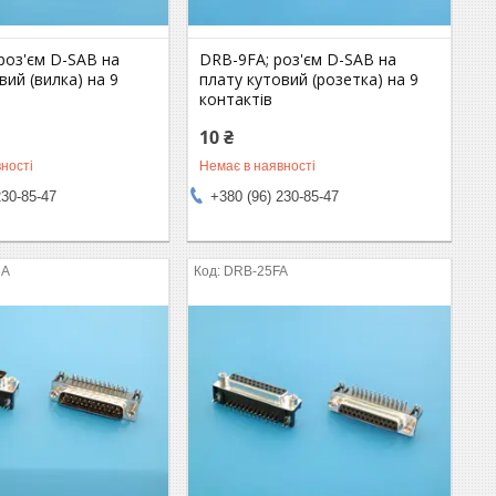
роз'єм D-SAB на
DRB-9FA; роз'єм D-SAB на
вий (вилка) на 9
плату кутовий (розетка) на 9
контактів
10 ₴
ності
Немає в наявності
230-85-47
+380 (96) 230-85-47
MA
DRB-25FA