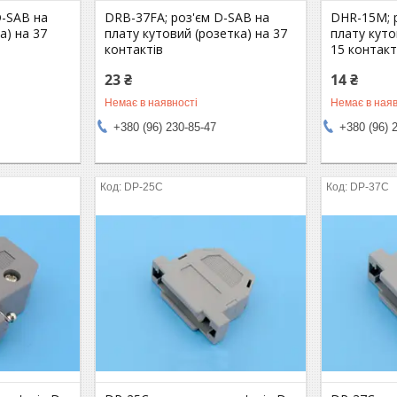
D-SAB на
DRB-37FA; роз'єм D-SAB на
DHR-15M; 
а) на 37
плату кутовий (розетка) на 37
плату куто
контактів
15 контакт
23 ₴
14 ₴
Немає в наявності
Немає в наяв
+380 (96) 230-85-47
+380 (96) 
DP-25C
DP-37C