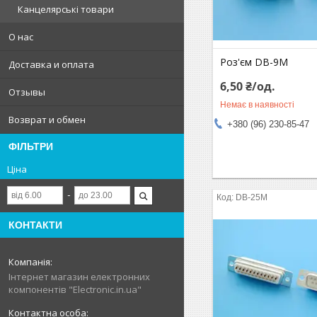
Канцелярські товари
О нас
Роз'єм DB-9M
Доставка и оплата
6,50 ₴/од.
Отзывы
Немає в наявності
Возврат и обмен
+380 (96) 230-85-47
ФІЛЬТРИ
Ціна
DB-25M
КОНТАКТИ
Інтернет магазин електронних
компонентів "Electronic.in.ua"