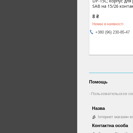
DP-15C; корпус для 
SAB на 15/26 контак
8 ₴
Немає в наявності
+380 (96) 230-85-47
Помощь
Пользовательское с
Інтернет магазин ел