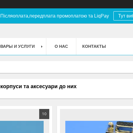
.Післяоплата,передплата промоплатою та LiqPay
Тут ви
ВАРЫ И УСЛУГИ
О НАС
КОНТАКТЫ
 корпуси та аксесуари до них
10