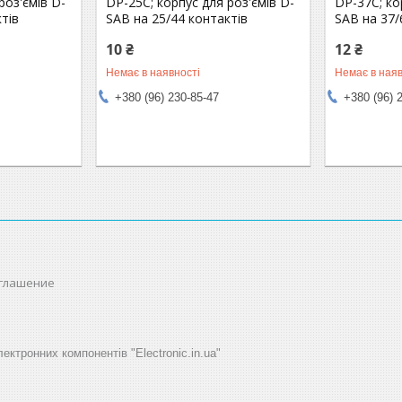
роз'ємів D-
DP-25C; корпус для роз'ємів D-
DP-37C; ко
тів
SAB на 25/44 контактів
SAB на 37/
10 ₴
12 ₴
Немає в наявності
Немає в наяв
+380 (96) 230-85-47
+380 (96) 
оглашение
ектронних компонентів "Electronic.in.ua"