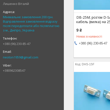
Лишенко Віталій
Мінімальне замовлення 200 грн.
DB-25M; роз'єм D-S
Відправлення замовлення відразу
кабель (вилка) на 2
після передоплати або післяплатою
9 ₴
з м., Дніпро, Україна
Немає в наявності
+380 (96) 230-85-47
+380 (96) 230-85-47
neoton1959@gmail.com
DHS-15F
+380962308547