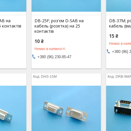
AB на
DB-25F; роз'єм D-SAB на
DB-37M; р
5 контактів
кабель (розетка) на 25
кабель (ви
контактів
15 ₴
10 ₴
Немає в наяв
Немає в наявності
+380 (96) 
+380 (96) 230-85-47
DHS-15M
DRB-9M