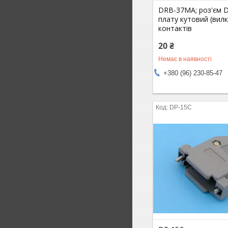
DRB-37MA; роз'єм 
плату кутовий (вилк
контактів
20 ₴
Немає в наявності
+380 (96) 230-85-47
DP-15C