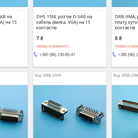
SAB на
DHS-15M; роз'єм D-SAB на
DRB-9MA; 
A) на 15
кабель (вилка, VGA) на 15
плату куто
контактів
контактів
7 ₴
8 ₴
Немає в наявності
Немає в наяв
+380 (96) 230-85-47
+380 (96) 
DRB-15FA
DRB-25