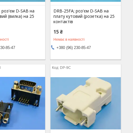
 роз'єм D-SAB на
DRB-25FA; роз'єм D-SAB на
вий (вилка) на 25
плату кутовий (розетка) на 25
контактів
15 ₴
ності
Немає в наявності
230-85-47
+380 (96) 230-85-47
M
DP-9C