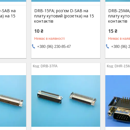
D-SAB на
DRB-15FA; роз'єм D-SAB на
DRB-25MA;
а) на 15
плату кутовий (розетка) на 15
плату куто
контактів
контактів
10 ₴
15 ₴
Немає в наявності
Немає в наяв
+380 (96) 230-85-47
+380 (96) 
DRB-37FA
DHR-15