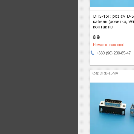
DHS-15F; роз'єм D-
кабель (розетка, VG
контактів
8 ₴
Немає в наявності
+380 (96) 230-85-47
DRB-15MA