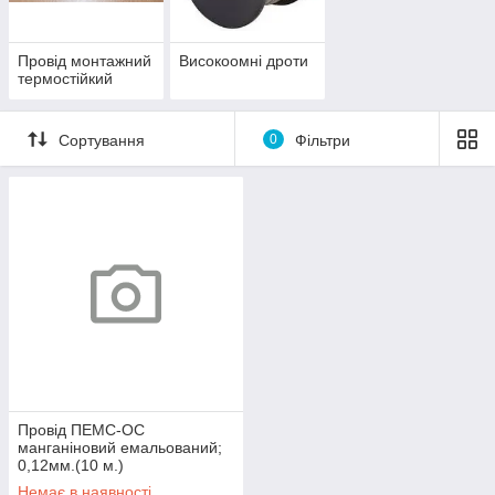
Провід монтажний
Високоомні дроти
термостійкий
Сортування
0
Фільтри
Провід ПЕМС-ОС
манганіновий емальований;
0,12мм.(10 м.)
Немає в наявності