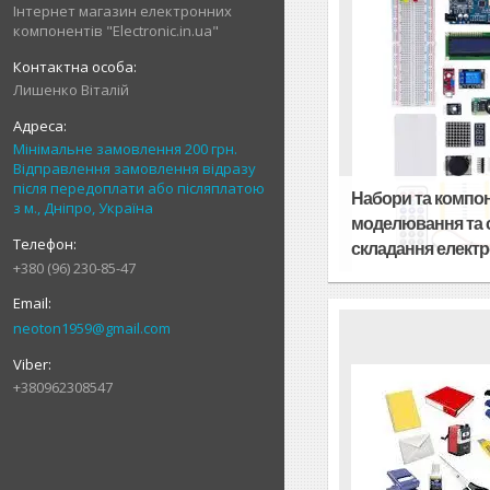
Інтернет магазин електронних
компонентів "Electronic.in.ua"
Лишенко Віталій
Мінімальне замовлення 200 грн.
Відправлення замовлення відразу
після передоплати або післяплатою
Набори та компо
з м., Дніпро, Україна
моделювання та 
складання елект
+380 (96) 230-85-47
neoton1959@gmail.com
+380962308547