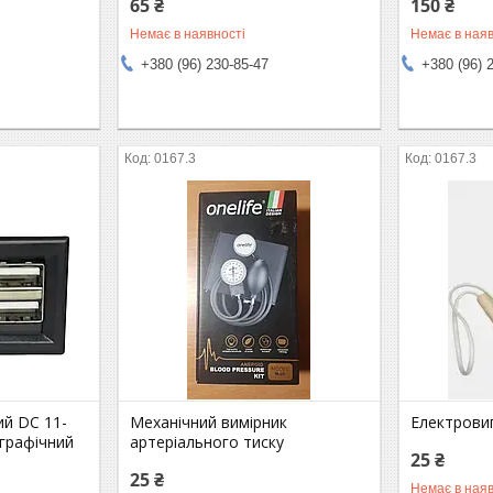
65 ₴
150 ₴
Немає в наявності
Немає в наяв
+380 (96) 230-85-47
+380 (96) 
0167.3
0167.3
й DC 11-
Механічний вимірник
Електрови
 графічний
артеріального тиску
25 ₴
25 ₴
Немає в наяв