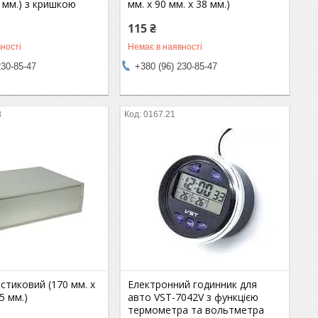
5 мм.) з кришкою
мм. х 90 мм. х 38 мм.)
115 ₴
ності
Немає в наявності
230-85-47
+380 (96) 230-85-47
8
0167.21
стиковий (170 мм. х
Електронний годинник для
5 мм.)
авто VST-7042V з функцією
термометра та вольтметра