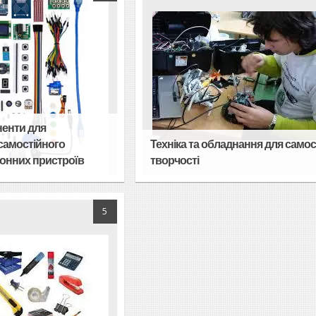
ненти для
самостійного
Техніка та обладнання для самос
ронних пристроїв
творчості
5