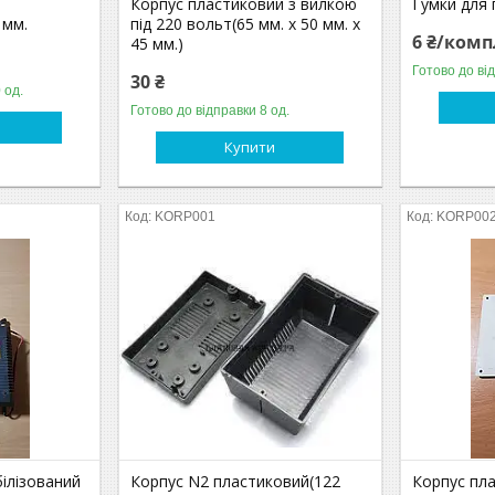
Корпус пластиковий з вилкою
Гумки для 
 мм.
під 220 вольт(65 мм. х 50 мм. х
6 ₴/комп
45 мм.)
Готово до ві
30 ₴
 од.
Готово до відправки 8 од.
Купити
KORP001
KORP00
ілізований
Корпус N2 пластиковий(122
Корпус пла