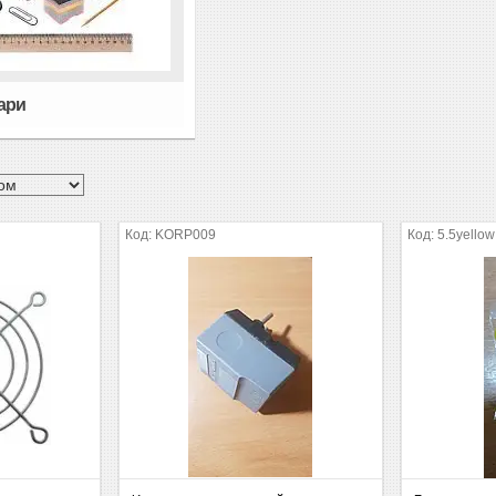
ари
KORP009
5.5yellow