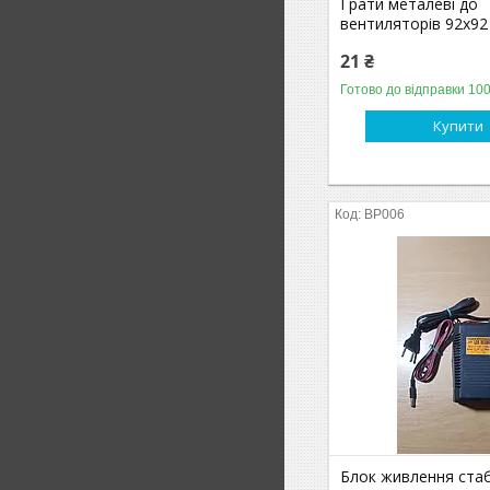
Грати металеві до
вентиляторів 92х92
21 ₴
Готово до відправки 100
Купити
BP006
Блок живлення стаб