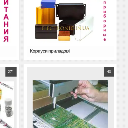
Корпуси приладові
271
40