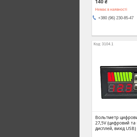
140 ₴
Немає в наявності
+380 (96) 230-85-47
3104.1
Вольтметр цифрови
27,5V (цифровий та
дисплей, вихід USB)