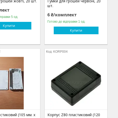
грошей жовті, 20 шт.
Гумки для грошей червоні, 20
шт.
лект
6 ₴/комплект
дправки 5 од.
Готово до відправки 1 од.
Купити
Купити
2
KORP004
стиковий (105 мм. х
Корпус Z80 пластиковий (120