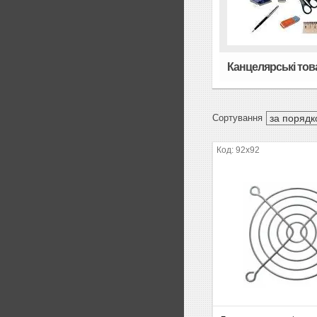
Канцелярські тов
92х92