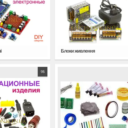
і
Блоки живлення
98