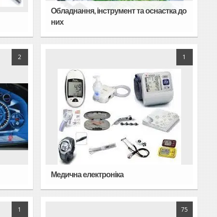
Обладнання, інструмент та оснастка до
них
2
1
Медична електроніка
1
75