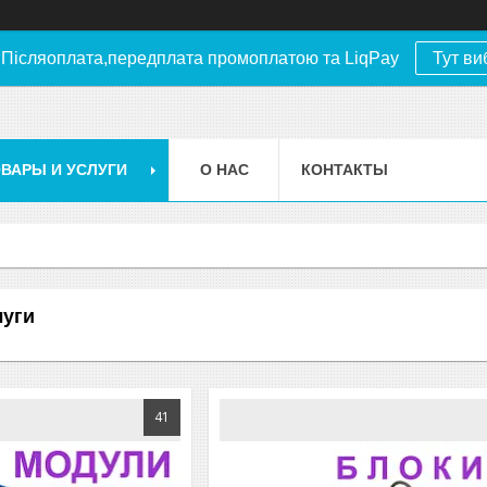
.Післяоплата,передплата промоплатою та LiqPay
Тут ви
ВАРЫ И УСЛУГИ
О НАС
КОНТАКТЫ
луги
41