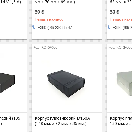
4 V 1,3 A)
мм.х 76 мм.х 69 мм.)
65 мм. х 2
30 ₴
30 ₴
Немає в наявності
Немає в наяв
+380 (96) 230-85-47
+380 (96) 
KORP006
KORP00
левий (105
Корпус пластиковий D150A
Корпус пла
.)
(148 мм. х 92 мм. х 36 мм.)
130 мм. х 5