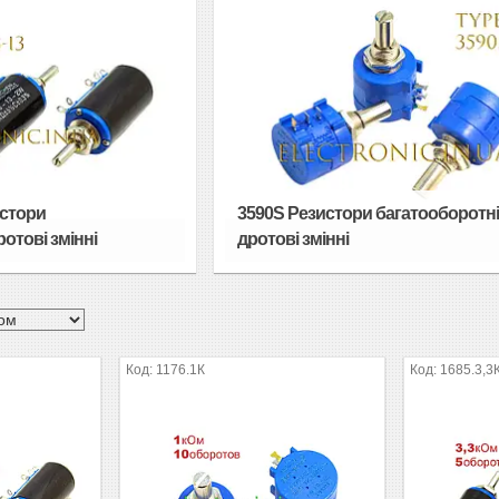
стори
3590S Резистори багатооборотн
отові змінні
дротові змінні
1176.1К
1685.3,3