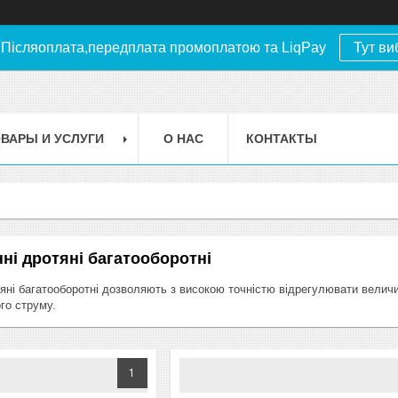
.Післяоплата,передплата промоплатою та LiqPay
Тут ви
ВАРЫ И УСЛУГИ
О НАС
КОНТАКТЫ
нні дротяні багатооборотні
яні
багатооборотні
дозволяють
з
високою
точністю
відрегулювати
велич
го
струму
.
1