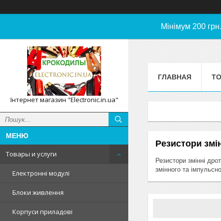
Мінімум 200 грн
ГЛАВНАЯ
ТО
Інтернет магазин "Electronic.in.ua"
Резистори змі
Товары и услуги
Резистори
змінні
дрот
змінного
та
імпульсно
Електронні модулі
Блоки живлення
Корпуси приладові