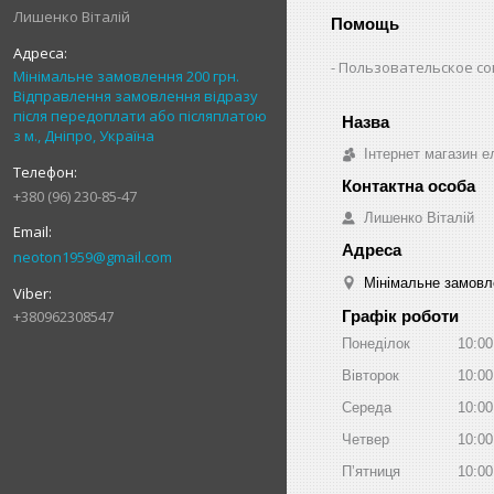
Лишенко Віталій
Помощь
Пользовательское с
Мінімальне замовлення 200 грн.
Відправлення замовлення відразу
після передоплати або післяплатою
з м., Дніпро, Україна
Інтернет магазин ел
+380 (96) 230-85-47
Лишенко Віталій
neoton1959@gmail.com
Мінімальне замовле
+380962308547
Графік роботи
Понеділок
10:00
Вівторок
10:00
Середа
10:00
Четвер
10:00
Пʼятниця
10:00