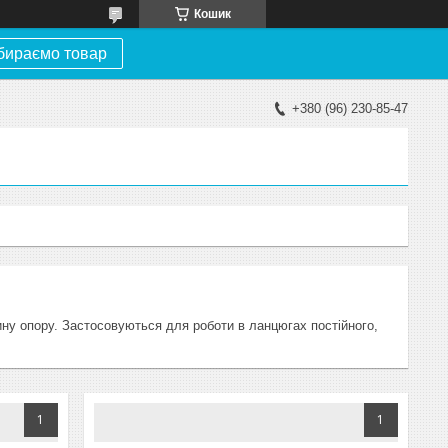
Кошик
бираємо товар
+380 (96) 230-85-47
ину
опору
.
Застосовуються
для
роботи
в
ланцюгах
постійного
,
1
1