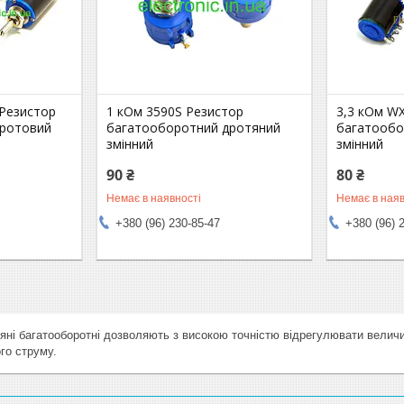
Резистор
1 кОм 3590S Резистор
3,3 кОм W
дротовий
багатооборотний дротяний
багатообо
змінний
змінний
90 ₴
80 ₴
Немає в наявності
Немає в наяв
+380 (96) 230-85-47
+380 (96) 
яні
багатооборотні
дозволяють
з
високою
точністю
відрегулювати
велич
го
струму
.