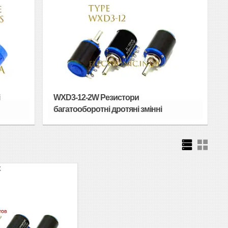
і
WXD3-12-2W Резистори
багатооборотні дротяні змінні
К