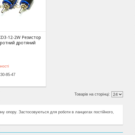
XD3-12-2W Резистор
ротний дротяний
ності
230-85-47
ину
опору
.
Застосовуються
для
роботи
в
ланцюгах
постійного
,