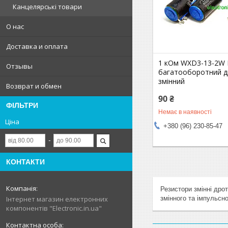
Канцелярські товари
О нас
Доставка и оплата
1 кОм WXD3-13-2W 
Отзывы
багатооборотний 
змінний
Возврат и обмен
90 ₴
ФІЛЬТРИ
Немає в наявності
Ціна
+380 (96) 230-85-47
КОНТАКТИ
Резистори
змінні
дрот
змінного
та
імпульсно
Інтернет магазин електронних
компонентів "Electronic.in.ua"