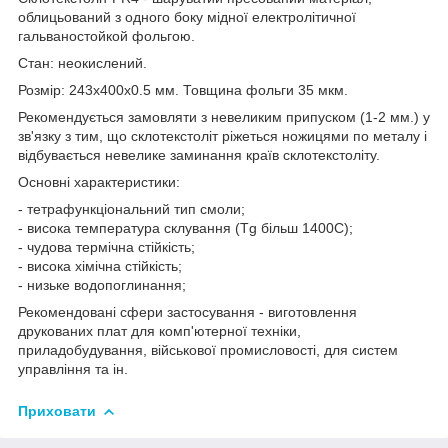
облицьований з одного боку мідної електролітичної
гальваностойкой фольгою.
Стан: неокислений.
Розмір: 243х400х0.5 мм. Товщина фольги 35 мкм.
Рекомендується замовляти з невеликим припуском (1-2 мм.) у
зв'язку з тим, що склотекстоліт ріжеться ножицями по металу і
відбувається невелике заминання країв склотекстоліту.
Основні характеристики:
- тетрафункціональний тип смоли;
- висока температура склування (Tg більш 1400С);
- чудова термічна стійкість;
- висока хімічна стійкість;
- низьке водопоглинання;
Рекомендовані сфери застосування - виготовлення
друкованих плат для комп'ютерної техніки,
приладобудування, військової промисловості, для систем
управління та ін.
Приховати