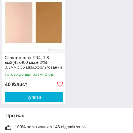
Склотекстоліт FR4; 1,8
дм2(45х400 мм.± 2%);
0,5мм.; 35 мкм,;фольгований
односторонній
Готово до відправки 2 од.
40
₴/лист
Купити
Про нас
100% позитивних з 143 відгуків за рік