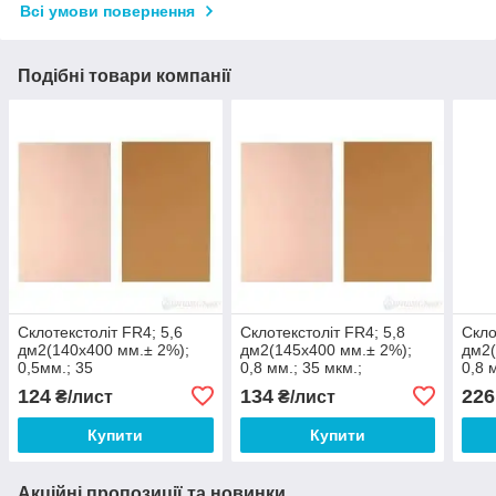
Всі умови повернення
Подібні товари компанії
Склотекстоліт FR4; 5,6
Склотекстоліт FR4; 5,8
Скло
дм2(140х400 мм.± 2%);
дм2(145х400 мм.± 2%);
дм2(
0,5мм.; 35
0,8 мм.; 35 мкм.;
0,8 
мкм,;фольгований
фольгований
фол
124
134
226
₴/лист
₴/лист
односторонній
односторонній
одно
Купити
Купити
Акційні пропозиції та новинки