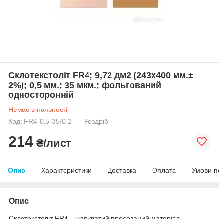
Склотекстоліт FR4; 9,72 дм2 (243х400 мм.±
2%); 0,5 мм.; 35 мкм.; фольгований
односторонній
Немає в наявності
Код: FR4-0,5-35/0-2
Роздріб
214
₴/лист
Опис
Характеристики
Доставка
Оплата
Умови п
Опис
Склотекстоліт FR4 - шаруватий пресований матеріал,