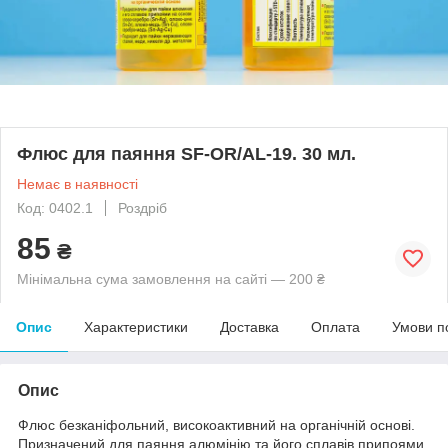
Флюс для паяння SF-OR/AL-19. 30 мл.
Немає в наявності
Код: 0402.1
Роздріб
85
₴
Мінімальна сума замовлення на сайті — 200 ₴
Опис
Характеристики
Доставка
Оплата
Умови п
Опис
Флюс безканіфольний, високоактивний на органічній основі.
Призначений для паяння алюмінію та його сплавів припоями