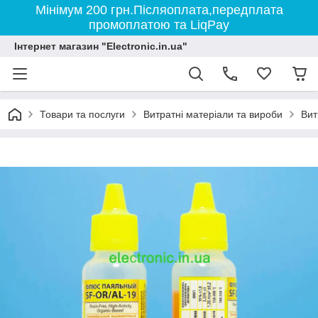
Мінімум 200 грн.Післяоплата,передплата
промоплатою та LiqPay
Інтернет магазин "Electronic.in.ua"
Товари та послуги
Витратні матеріали та вироби
Вит