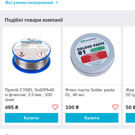
Всі умови повернення
Подібні товари компанії
Припій CYNEL Sn60Pb40
Флюс-паста Solder pasta
Жир 
із флюсом; 3,0 мм.; 100
01, 40 мл.
20 г
грам
495
100
50
₴
₴
Купити
Купити