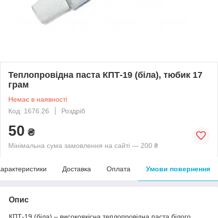
Теплопровідна паста КПТ-19 (біла), тюбик 17
грам
Немає в наявності
Код: 1676.26
Роздріб
50
₴
Мінімальна сума замовлення на сайті — 200 ₴
арактеристики
Доставка
Оплата
Умови повернення
Опис
КПТ-19 (біла) – високоякісна теплопровідна паста білого