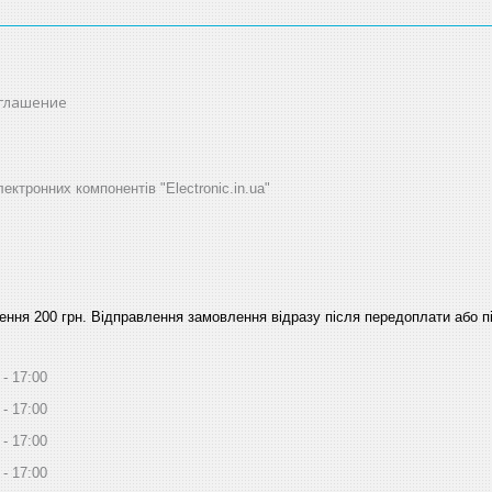
оглашение
ектронних компонентів "Electronic.in.ua"
ння 200 грн. Відправлення замовлення відразу після передоплати або пі
17:00
17:00
17:00
17:00