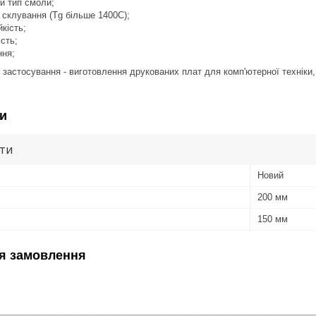
й тип смоли;
 склування (Tg більше 1400С);
йкість;
ість;
ння;
застосування - виготовлення друкованих плат для комп'ютерної техніки,
и
ути
Новий
200 мм
150 мм
я замовлення