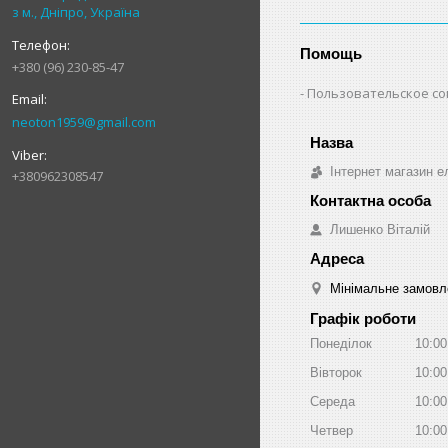
з м., Дніпро, Україна
Помощь
+380 (96) 230-85-47
Пользовательское с
neoton1959@gmail.com
Інтернет магазин ел
+380962308547
Лишенко Віталій
Мінімальне замовле
Графік роботи
Понеділок
10:00
Вівторок
10:00
Середа
10:00
Четвер
10:00