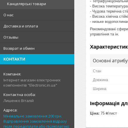
- Тетрафункціональни
Канцелярські товари
- Висока температура
- Чудова термічна сті
О нас
- Висока хімічна стійк
- низьке водопоглина
Доставка и оплата
Рекомендовані сфери 
управління та ін.
Отзывы
Характеристик
Возврат и обмен
КОНТАКТИ
Основні атриб
Стан
Інтернет магазин електронних
Довжина
компонентів "Electronic.in.ua"
Ширина
Лишенко Віталій
Інформація дл
Ціна:
75 ₴/лист
Мінімальне замовлення 200 грн.
Відправлення замовлення відразу
після передоплати або післяплатою