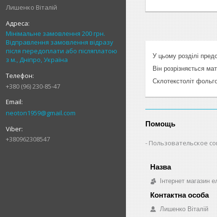
Лишенко Віталій
Мінімальне замовлення 200 грн.
Відправлення замовлення відразу
після передоплати або післяплатою
У цьому розділі пред
з м., Дніпро, Україна
Він розрізняється мат
Склотекстоліт фольго
+380 (96) 230-85-47
neoton1959@gmail.com
Помощь
+380962308547
Пользовательское с
Інтернет магазин ел
Лишенко Віталій