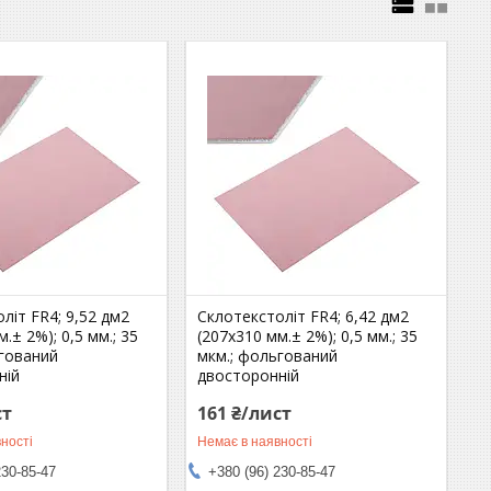
літ FR4; 9,52 дм2
Склотекстоліт FR4; 6,42 дм2
.± 2%); 0,5 мм.; 35
(207х310 мм.± 2%); 0,5 мм.; 35
ьгований
мкм.; фольгований
ній
двосторонній
ст
161 ₴/лист
ності
Немає в наявності
230-85-47
+380 (96) 230-85-47