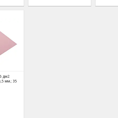
 6 дм2
,5 мм.; 35