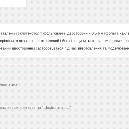
ставлений склотекстоліт фольгований двосторонній 0,5 мм (фольга наклеє
еріалом, з якого він виготовлений і його товщини, матеріалом фольги, на
ваний двосторонній застосовується під час виготовлення та моделюванн
оглашение
ектронних компонентів "Electronic.in.ua"