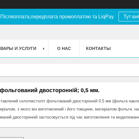
.Післяоплата,передплата промоплатою та LiqPay
Тут ви
ВАРЫ И УСЛУГИ
О НАС
КОНТАКТЫ
 фольгований двосторонній; 0,5 мм.
ставлений склотекстоліт фольгований двосторонній 0,5 мм (фольга наклеє
еріалом, з якого він виготовлений і його товщини, матеріалом фольги, на
ваний двосторонній застосовується під час виготовлення та моделюванн