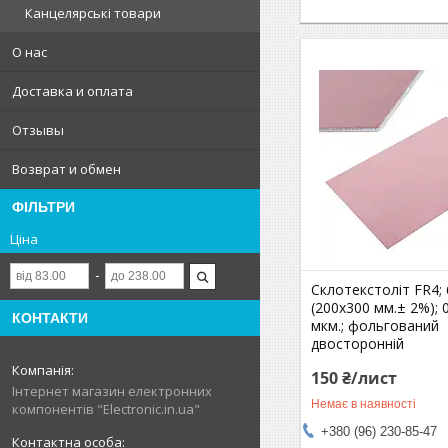
Канцелярські товари
О нас
Доставка и оплата
Отзывы
Возврат и обмен
ФІЛЬТРИ
Ціна
Склотекстоліт FR4;
(200х300 мм.± 2%); 0
КОНТАКТИ
мкм.; фольгований
двосторонній
150 ₴/лист
Інтернет магазин електронних
Немає в наявності
компонентів "Electronic.in.ua"
+380 (96) 230-85-47