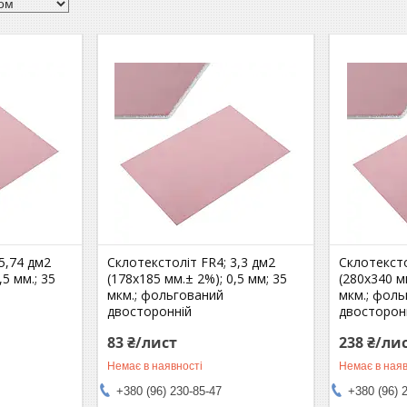
5,74 дм2
Склотекстоліт FR4; 3,3 дм2
Склотексто
5 мм.; 35
(178х185 мм.± 2%); 0,5 мм; 35
(280х340 мм
мкм.; фольгований
мкм.; фол
двосторонній
двосторон
83 ₴/лист
238 ₴/ли
Немає в наявності
Немає в наяв
+380 (96) 230-85-47
+380 (96) 