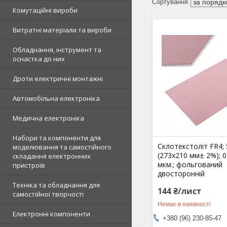
Комутаційні вироби
Витратні матеріали та вироби
Обладнання, інструмент та
оснастка до них
Дроти електричні монтажні
Автомобільна електроніка
Медична електроніка
Набори та компоненти для
Склотекстоліт FR4; 
моделювання та самостійного
(273х210 мм± 2%); 0,
складання електронних
мкм.; фольгований
пристроїв
двосторонній
Техніка та обладнання для
144 ₴/лист
самостійної творчості
Немає в наявності
Електронні компоненти
+380 (96) 230-85-47