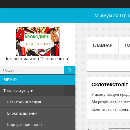
Мінімум 200 грн
ГЛАВНАЯ
ТО
Інтернет магазин "Electronic.in.ua"
Склотекстоліт
Товары и услуги
У цьому розділі пред
Електронні модулі
Він розрізняється мат
Склотекстоліт фольго
Блоки живлення
Корпуси приладові